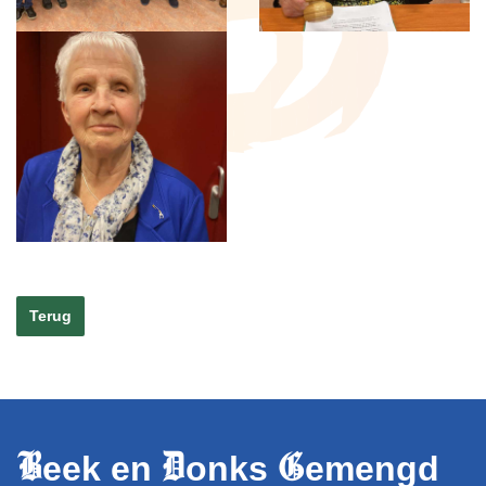
Terug
B
D
G
eek en
onks
emengd