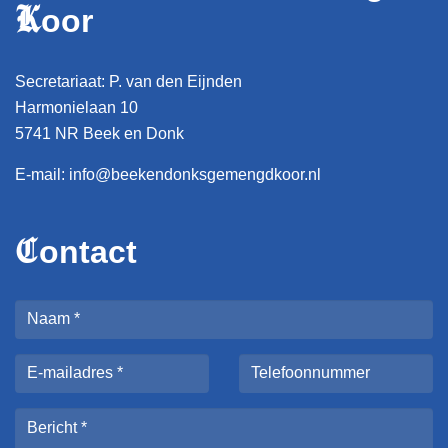
K
oor
Secretariaat: P. van den Eijnden
Harmonielaan 10
5741 NR Beek en Donk
E-mail:
info@beekendonksgemengdkoor.nl
C
ontact