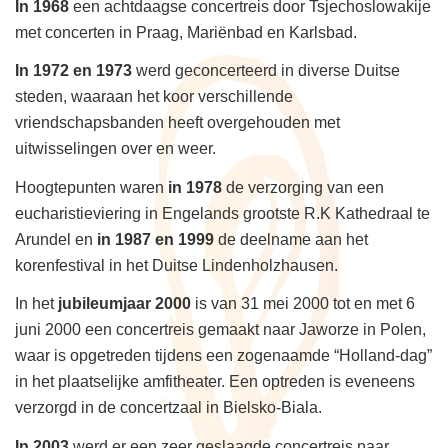
In 1968
een achtdaagse concertreis door Tsjechoslowakije
met concerten in Praag, Mariënbad en Karlsbad.
In 1972 en 1973
werd geconcerteerd in diverse Duitse
steden, waaraan het koor verschillende
vriendschapsbanden heeft overgehouden met
uitwisselingen over en weer.
Hoogtepunten waren
in 1978
de verzorging van een
eucharistieviering in Engelands grootste R.K Kathedraal te
Arundel en
in 1987 en 1999
de deelname aan het
korenfestival in het Duitse Lindenholzhausen.
In het
jubileumjaar 2000
is van 31 mei 2000 tot en met 6
juni 2000 een concertreis gemaakt naar Jaworze in Polen,
waar is opgetreden tijdens een zogenaamde “Holland-dag”
in het plaatselijke amfitheater. Een optreden is eveneens
verzorgd in de concertzaal in Bielsko-Biala.
In 2003
werd er een zeer geslaagde concertreis naar