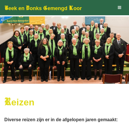
B
D
G
K
Toggl
eek en
onks
emengd
oor
naviga
R
eizen
Diverse reizen zijn er in de afgelopen jaren gemaakt: